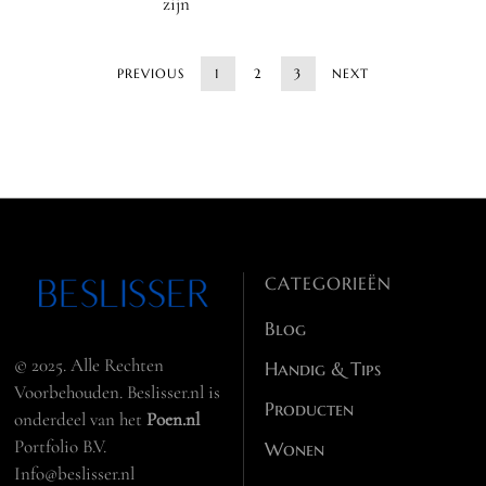
zijn
PREVIOUS
1
2
3
NEXT
CATEGORIEËN
Blog
© 2025. Alle Rechten
Handig & Tips
Voorbehouden. Beslisser.nl is
Producten
onderdeel van het
Poen.nl
Portfolio B.V.
Wonen
Info@beslisser.nl