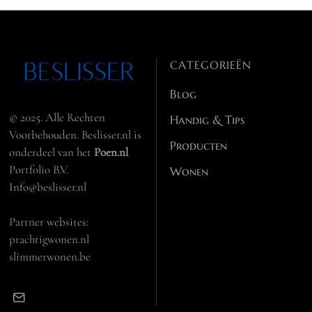
CATEGORIEËN
Blog
© 2025. Alle Rechten
Handig & Tips
Voorbehouden. Beslisser.nl is
Producten
onderdeel van het
Poen.nl
Portfolio B.V.
Wonen
Info@beslisser.nl
Partner websites:
prachtigwonen.nl
slimmerwonen.be