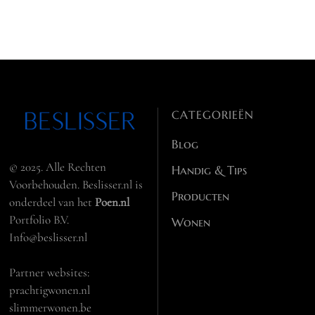
CATEGORIEËN
Blog
© 2025. Alle Rechten
Handig & Tips
Voorbehouden. Beslisser.nl is
Producten
onderdeel van het
Poen.nl
Portfolio B.V.
Wonen
Info@beslisser.nl
Partner websites:
prachtigwonen.nl
slimmerwonen.be