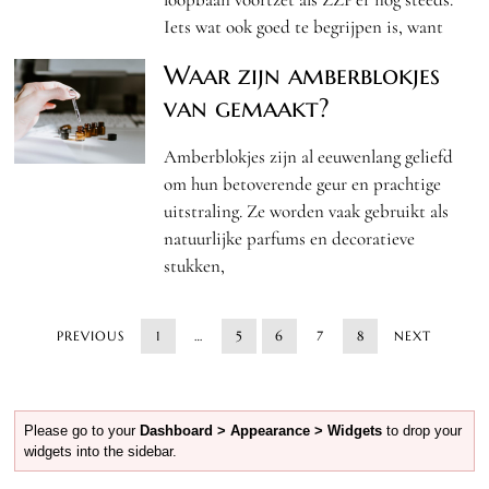
Iets wat ook goed te begrijpen is, want
Waar zijn amberblokjes
van gemaakt?
Amberblokjes zijn al eeuwenlang geliefd
om hun betoverende geur en prachtige
uitstraling. Ze worden vaak gebruikt als
natuurlijke parfums en decoratieve
stukken,
PREVIOUS
1
…
5
6
7
8
NEXT
Please go to your
Dashboard > Appearance > Widgets
to drop your
widgets into the sidebar.