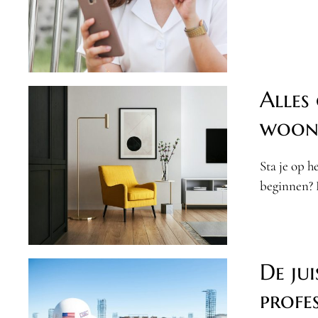
Alles
woonv
Sta je op h
beginnen? 
De ju
profe