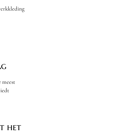
werkkleding
ag
e meest
iedt
t het