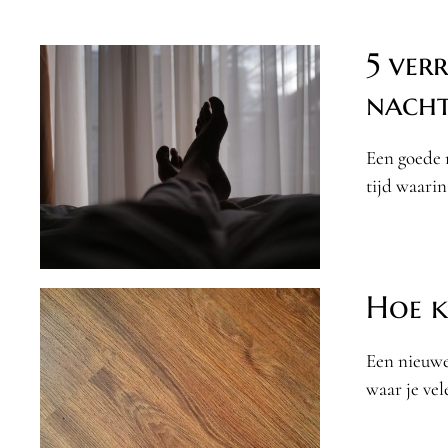
5 ver
nacht
Een goede n
tijd waarin
Hoe ki
Een nieuwe 
waar je vel