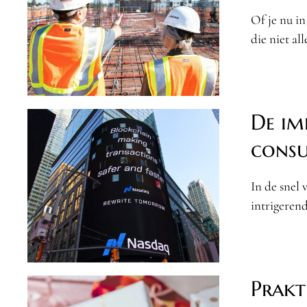
Of je nu in
die niet al
De im
consu
In de snel
intrigeren
Prakt