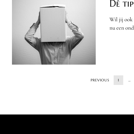
Dé ti
Wil jij oo
nu een ond
PREVIOUS
1
…