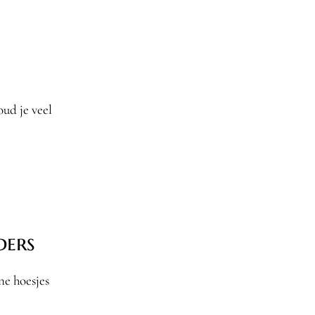
ud je veel
ders
ne hoesjes