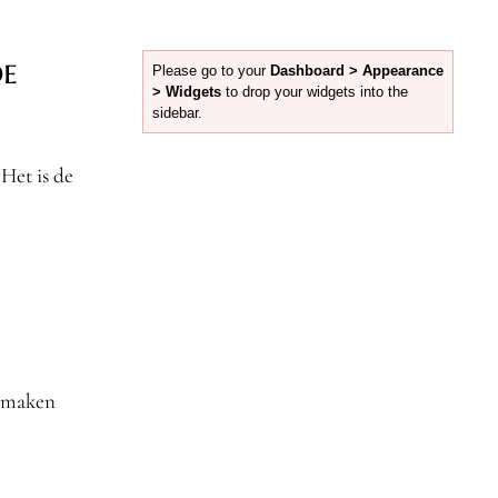
de
Please go to your
Dashboard > Appearance
> Widgets
to drop your widgets into the
sidebar.
 Het is de
e maken