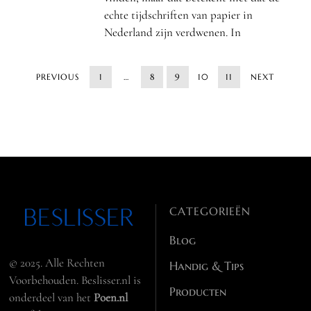
echte tijdschriften van papier in
Nederland zijn verdwenen. In
PREVIOUS
1
…
8
9
10
11
NEXT
CATEGORIEËN
Blog
© 2025. Alle Rechten
Handig & Tips
Voorbehouden. Beslisser.nl is
Producten
onderdeel van het
Poen.nl