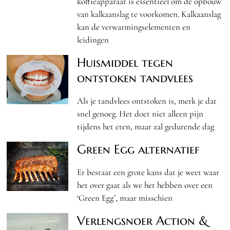
koffieapparaat is essentieel om de opbouw
van kalkaanslag te voorkomen. Kalkaanslag
kan de verwarmingselementen en
leidingen
Huismiddel tegen
ontstoken tandvlees
Als je tandvlees ontstoken is, merk je dat
snel genoeg. Het doet niet alleen pijn
tijdens het eten, maar zal gedurende dag
Green Egg alternatief
Er bestaat een grote kans dat je weet waar
het over gaat als we het hebben over een
‘Green Egg’, maar misschien
Verlengsnoer Action &