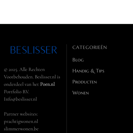
CATEGORIEËN
Blog
© 2025. Alle Rechten
Handig & Tips
Voorbehouden. Beslisser.nl is
Producten
onderdeel van het
Poen.nl
Portfolio B.V.
Wonen
Info@beslisser.nl
Partner websites:
prachtigwonen.nl
slimmerwonen.be