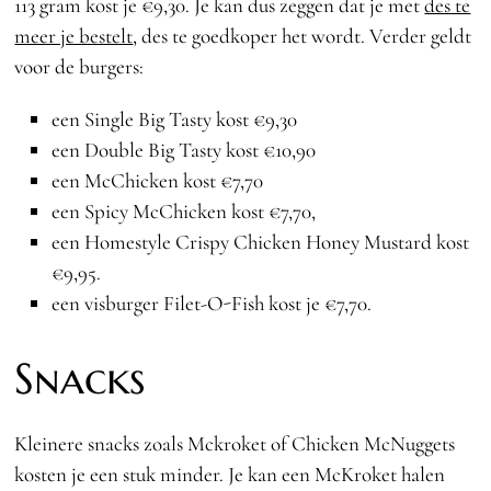
113 gram kost je €9,30. Je kan dus zeggen dat je met
des te
meer je bestelt
, des te goedkoper het wordt. Verder geldt
voor de burgers:
een Single Big Tasty kost €9,30
een Double Big Tasty kost €10,90
een McChicken kost €7,70
een Spicy McChicken kost €7,70,
een Homestyle Crispy Chicken Honey Mustard kost
€9,95.
een visburger Filet-O-Fish kost je €7,70.
Snacks
Kleinere snacks zoals Mckroket of Chicken McNuggets
kosten je een stuk minder. Je kan een McKroket halen