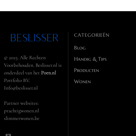
CATEGORIEËN
Blog
© 2025. Alle Rechten
Handig & Tips
Voorbehouden. Beslisser.nl is
Producten
onderdeel van het
Poen.nl
Portfolio B.V.
Wonen
Info@beslisser.nl
Partner websites:
prachtigwonen.nl
slimmerwonen.be