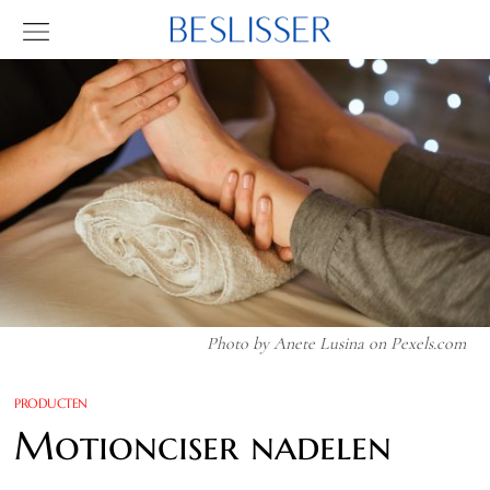
Photo by Anete Lusina on
Pexels.com
PRODUCTEN
Motionciser nadelen