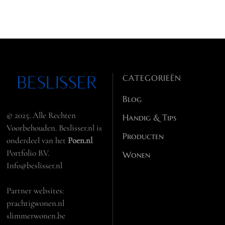
CATEGORIEËN
Blog
© 2025. Alle Rechten
Handig & Tips
Voorbehouden. Beslisser.nl is
Producten
onderdeel van het
Poen.nl
Portfolio B.V.
Wonen
Info@beslisser.nl
Partner websites:
prachtigwonen.nl
slimmerwonen.be