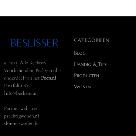
CATEGORIEËN
Blog
© 2025. Alle Rechten
Handig & Tips
Voorbehouden. Beslisser.nl is
Producten
onderdeel van het
Poen.nl
Portfolio B.V.
Wonen
Info@beslisser.nl
Partner websites:
prachtigwonen.nl
slimmerwonen.be