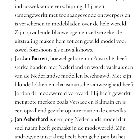
indrukwekkende verschijning. Hij heeft
samengewerkt met toonaangevende ontwerpers en
is verschenen in modebladen over de hele wereld.
Zijn opvallende blauwe ogen en zelfverzekerde
uitstraling maken hem tot een gewild model voor
zowel fotoshoots als catwalkshows.
Jordan Barrett
, hoewel geboren in Australië, heeft
sterke banden met Nederland en wordt vaak als een
van de Nederlandse modellen beschouwd. Met zijn
blonde lokken en charismatische aanwezigheid heeft
Jordan de modewereld veroverd. Hij heeft gewerkt
met grote merken zoals Versace en Balmain en is
een opvallend gezicht op internationale catwalks.
Jan Aeberhard
is een jong Nederlands model dat
snel naam heeft gemaakt in de modewereld. Zijn
androgyne uitstraling heeft hem geholpen bij het